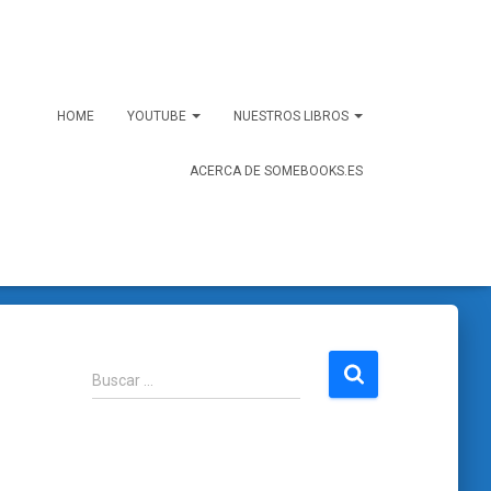
HOME
YOUTUBE
NUESTROS LIBROS
ACERCA DE SOMEBOOKS.ES
B
Buscar …
u
s
c
a