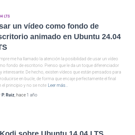
04 LTS
sar un vídeo como fondo de
scritorio animado en Ubuntu 24.04
TS
mpre me ha llamado la atención la posibilidad de usar un vídeo
o fondo de escritorio. Pienso que le da un toque diferenciador
 interesante. De hecho, existen vídeos que están pensados para
roducirse en bucle, de forma que encaje perfectamente el final
 el principio y no se note
Leer más…
r
P. Ruiz
, hace
1 año
a Kodi sobre Ubuntu 14.04 LTS