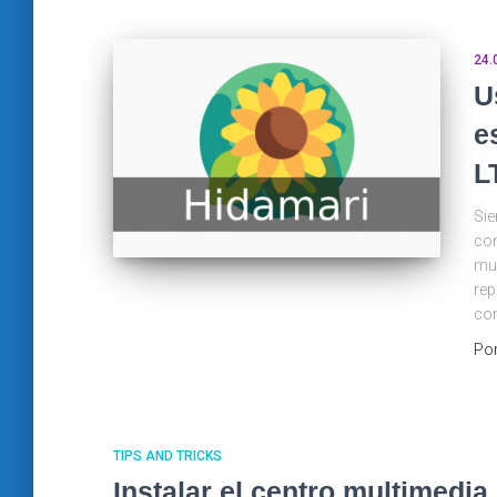
24.
U
e
L
Sie
com
muy
rep
con
Po
TIPS AND TRICKS
Instalar el centro multimedi