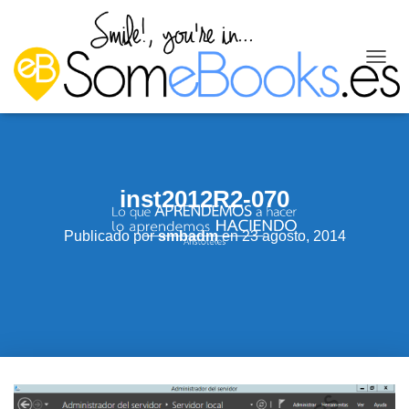
C
A
M
B
I
A
R
inst2012R2-070
M
O
D
Publicado por
smbadm
en
23 agosto, 2014
O
D
E
N
A
V
E
G
A
C