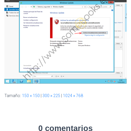
I
Ó
N
Tamaño:
150 × 150
|
300 × 225
|
1024 × 768
0 comentarios