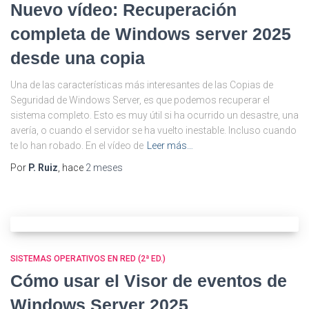
Nuevo vídeo: Recuperación
completa de Windows server 2025
desde una copia
Una de las características más interesantes de las Copias de
Seguridad de Windows Server, es que podemos recuperar el
sistema completo. Esto es muy útil si ha ocurrido un desastre, una
avería, o cuando el servidor se ha vuelto inestable. Incluso cuando
te lo han robado. En el vídeo de
Leer más…
Por
P. Ruiz
, hace
2 meses
SISTEMAS OPERATIVOS EN RED (2ª ED.)
Cómo usar el Visor de eventos de
Windows Server 2025