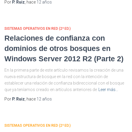
Por
P. Ruiz
, hace
12 años
SISTEMAS OPERATIVOS EN RED (2ª ED.)
Relaciones de confianza con
dominios de otros bosques en
Windows Server 2012 R2 (Parte 2)
En la primera parte de este artículo revisamos la creación de una
nueva estructura de bosque en la red con la intención de
establecer una relación de confianza bidireccional con el bosque
que ya teníamos creado en artículos anteriores de
Leer más…
Por
P. Ruiz
, hace
12 años
SISTEMAS OPERATIVOS EN RED (2ª ED.)