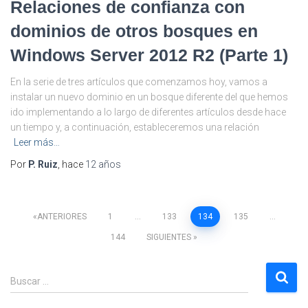
Relaciones de confianza con
dominios de otros bosques en
Windows Server 2012 R2 (Parte 1)
En la serie de tres artículos que comenzamos hoy, vamos a
instalar un nuevo dominio en un bosque diferente del que hemos
ido implementando a lo largo de diferentes artículos desde hace
un tiempo y, a continuación, estableceremos una relación
Leer más…
Por
P. Ruiz
, hace
12 años
Paginación
ANTERIORES
1
…
133
134
135
…
144
SIGUIENTES
de
B
entradas
Buscar …
u
s