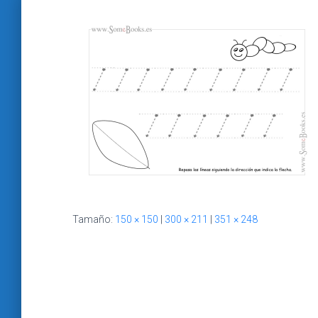
Tamaño:
150 × 150
|
300 × 211
|
351 × 248